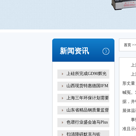
首页
>
新闻资讯
上
上硅所完成GD90辉光
上
放电
形丈量
山西现货特惠德国IFM
喊冤。
易
上海三年环保计划需要
据，并
山东省精品钢质量监督
展体温
事
色谱行业盛会迪马Plus
准且示
新
扫清障碍默克与咗