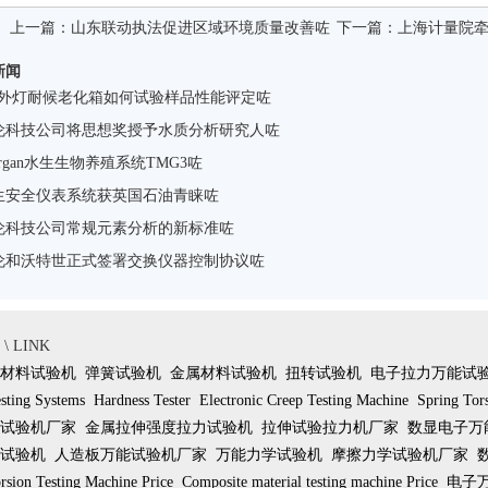
上一篇：
山东联动执法促进区域环境质量改善咗
下一篇：
上海计量院
新闻
紫外灯耐候老化箱如何试验样品性能评定咗
伦科技公司将思想奖授予水质分析研究人咗
organ水生生物养殖系统TMG3咗
生安全仪表系统获英国石油青睐咗
伦科技公司常规元素分析的新标准咗
伦和沃特世正式签署交换仪器控制协议咗
 LINK
材料试验机
弹簧试验机
金属材料试验机
扭转试验机
电子拉力万能试
sting Systems
Hardness Tester
Electronic Creep Testing Machine
Spring Tor
试验机厂家
金属拉伸强度拉力试验机
拉伸试验拉力机厂家
数显电子万
试验机
人造板万能试验机厂家
万能力学试验机
摩擦力学试验机厂家
rsion Testing Machine Price
Composite material testing machine Price
电子