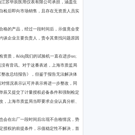
由江苏华辰医用仪表有限公司承担，涵盖生
自检后即向市场销售，且存在无资质人员实
合格的产品，经过一段时间后，示值竟会变
，约谈企业主要负责人，责令其查找问题原因
质，&ldq我们的试验机一直在进步uo;
然没有音讯。对于这番表述，上海市质监局
》和《整改总结报告》，但鉴于报告无法解决体
面对情况表示认可并表示将进一步整改，同
海华辰又提交了计量授权必备条件和强制检定
改，上海市质监局当即要求企业认真分析、
也会在出厂一段时间后出现不合格情况，势
定授权的前提条件，示值稳定性不解决，首