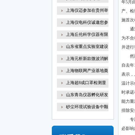
年5月
上海仪迈参加在贵州举
产、检
施首次
上海仪电科仪诚邀您参
通
上海丘伦科学仪器有限
为不合
山东省重点实验室建设
并进行
然
上海元析新款微波消解
自去年
上海物联网产业基地奠
表示，
上海超8成口罩检测显
温计示
示
时承诺
山东青岛仪器孵化研发
能力重
砂尘环境试验设备中颗
排除安
专
必影响