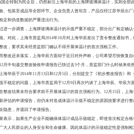
由国企转制为民企后，仍然标注上海华辰的上海牌玻璃体温计，实则全部
验、包装至成品等全部环节。企业负责人曾坦言，产品仅经江苏华辰出厂
检定和伪造数据的严重违法行为。
过进一步调查，上海牌玻璃体温计的示值严重不稳定，部分出厂检定确认
格。对此，上海市质监局2014年10月对上海华辰发出了责令整改通知书
整改，要求其未经质监部门确认不得开展体温计的首次强检工作。
而整改还未落实，上海华辰方面却于近日对外声称，公司希望尽快恢复自检资
12月中旬递交整改验收申请报告已快过去3个月，质监部门什么时候来依
上海华辰于2014年11月13日和12月5日，分别提交了《初步整改报告
值不稳定的问题，上海市质监局于12月9日再次约谈了上海华辰。华辰方
在整改结果未符合要求前不开展体温计的首次强检行为。12月15日，上
新评估的申请报告，但仍未对造成体温计示值不稳定的原因按要求进行整
全隐患，并退回了申请报告。
家表示，如果生产企业不能确保体温计成品示值稳定，即使首次检定合格
广大人民群众的人身安全和生命健康。因此体温计的示值稳定性是强制检