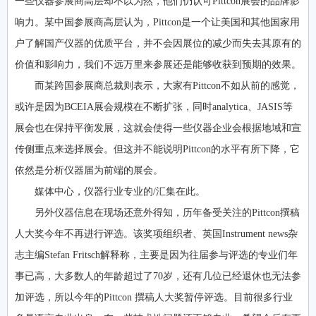
一些仪器参展商高层却不以为然，他们仍认可Pittcon展会的品牌影
响力。某中国参展商高层认为，Pittcon是一个让美国和其他国家用
户了解国产仪器的优质平台，并不会因展位的减少而失去其原有的
价值和影响力，我们不远万里来参展还是能够收获到预期的效果。
而某跨国参展商总裁则表示，大家有Pittcon不如从前的感觉，
或许是因为BCEIA展会规模在不断扩张，同时analytica、JASIS等
展会也在保持平衡发展，这就会使得一些仪器企业会根据地域和宣
传侧重点来选择展会。但这并不能说明Pittcon的水平有所下降，它
依然是分析仪器届为前端的展会。
媒体中心，仪器行业专业的/汇集在此。
另外仪器信息在现场还意外得知，历年备受关注的Pittcon撰稿
人大奖今年不再进行评选。该奖项组织者、英国Instrument news杂
志主编Stefan Fritsch解释称，主要是因为往届参与评选的专业们年
事已高，大多数人的年龄超过了70岁，还有几位已经退休也无法参
加评选，所以今年的Pittcon 撰稿人大奖暂停评选。目前很多行业