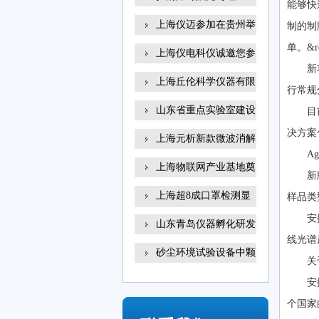
能够快
上海仪迈参加在贵州举
制的制
单。&
上海仪电科仪诚邀您参
新
上海丘伦科学仪器有限
行常规
山东省重点实验室建设
目
决方案
上海元析新款微波消解
A
上海物联网产业基地奠
新
上海超8成口罩检测显
样品类
示
安
山东青岛仪器孵化研发
线光谱产
砂尘环境试验设备中颗
关
安
个国家