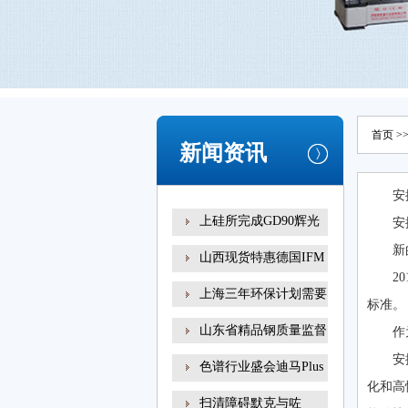
首页
>
新闻资讯
安
上硅所完成GD90辉光
安
放电
新
山西现货特惠德国IFM
2
易
上海三年环保计划需要
标准。
山东省精品钢质量监督
作
安
色谱行业盛会迪马Plus
化和高
新
扫清障碍默克与咗